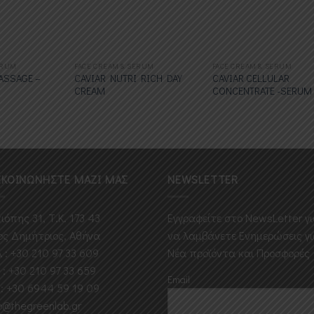
επιθυμιών
επιθυμιών
επιθυμι
ERUM
FACE CREAM & SERUM
FACE CREAM & SERUM
ASSAGE –
CAVIAR NUTRI RICH DAY
CAVIAR CELLULAR
CREAM
CONCENTRATE -SERUM
ΙΚΟΙΝΩΝΗΣΤΕ ΜΑΖΙ ΜΑΣ
NEWSLETTER
ιόπης 31, Τ.Κ. 173 43
Εγγραφείτε στο ΝewsLetter γ
ος Δημήτριος, Αθήνα
να λαμβάνετε Ενημερώσεις γ
 : +30 210 97 33 609
Νέα προϊόντα και Προσφορές
 : +30 210 97 33 659
Email
 : +30 6944 59 19 09
o@thegreenlab.gr