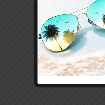
Meso Vital Phase 2
: Είναι ένας ορός νέ
αναγέννηση και αναζωογόνηση του δέρµ
Meso Lift Phase 3
: Είναι ένας ανυψωτικ
για να βελτιώνει την ελαστικότητα και
εμφάνιση των ρυτίδων
Διατίθεται μόνο για επαγγελματική χρή
συμπληρωματικά στην δερματολογία.
ΣΧΕΤΙΚΆ ΠΡΟΪΌΝΤΑ
Προσθήκη
στη λίστα