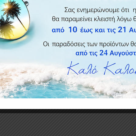
ας γενιάς με πεπτίδια και λιποσώματα σχεδιασμένα για βαθιά
ατος ώστε να αποκατασταθεί η νεανική και υγιή εµφάνιση του
ός ορός με αποτέλεσμα παρόμοιο με το botox που έχει σχεδιαστε
 τη σταθερότητα του δέρματος καθώς και να μειώνει την
ση σαν εντατική θεραπεία στην κοσμετολογία και
Προσθήκη
Προσθήκη
Προσθή
στη λίστα
στη λίστα
στη λίσ