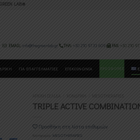
 GREEN LAB®
EMAIL:
info@thegreenlab.gr
ΤΗΛ:
+30 210 97 33 609
FAX:
+30 210 97
ΠΡΟΣΦΟΡΕΣ
ΔΡΙΚΗ
ΓΙΑ ΕΠΑΓΓΕΛΜΑΤΙΕΣ
ΕΠΙΚΟΙΝΩΝΙΑ
Ε
ΑΡΧΙΚΉ ΣΕΛΊΔΑ
/
ΧΟΝΔΡΙΚΗ
/
MESOTHERAPIES
TRIPLE ACTIVE COMBINATIO
Προσθήκη
στη λίστα
Προσθήκη στη λίστα επιθυμιών
πιθυμιών
Κατηγορία:
MESOTHERAPIES