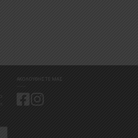
ών
επιθυμιών
επιθυμιών
FACE MASKS & PEELING
FACE CREAM & SERUM
EXOTIC FRUIT MASK
EASY LIFT CREAM
RELAXANT
ΑΚΟΛΟΥΘΉΣΤΕ ΜΑΣ
ια
ια