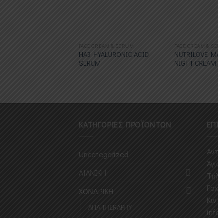
επιθυμιών
FACE CREAM & SERUM
FACE CREAM & S
HA3 HYALURONIC ACID
NUTRILOVE M
SERUM
NIGHT CREAM
ΚΑΤΗΓΟΡΙΕΣ ΠΡΟΪΟΝΤΩΝ
ΕΠ
Αντ
Uncategorized
Άγι
ΛΙΑΝΙΚΗ
Τηλ
Fax
ΧΟΝΔΡΙΚΗ
Κιν
AHA THERAPHY
inf