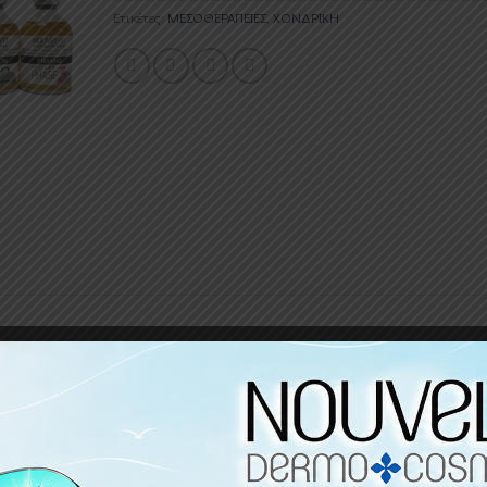
Ετικέτες:
ΜΕΣΟΘΕΡΑΠΕΙΕΣ
,
ΧΟΝΔΡΙΚΗ
ια αντιγηραντικές θεραπείες σε 3 φάσεις
(3x55ml)
.
έας γενιάς που έχει σχεδιαστεί για αντιγηραντικές θεραπείες
ς του δέρματος που είναι απαραίτητες για τη διατήρηση της