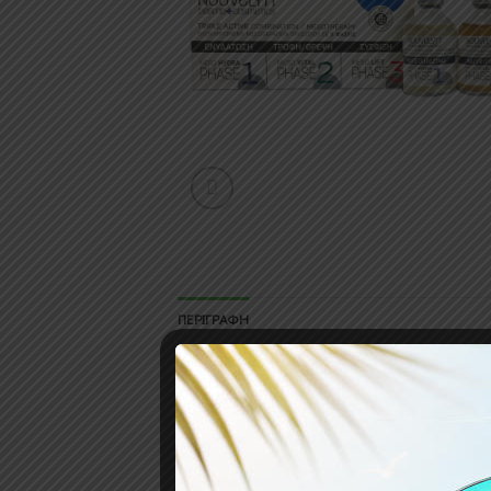
ΠΕΡΙΓΡΑΦΉ
Ολοκληρωμένη μεσοθεραπεία προσώπου γ
Meso Hydra Phase 1
: Είναι ένας ορός ν
ενεργοποιώντας διαδικασίες αναγέννηση
νεανικής εμφάνισής του