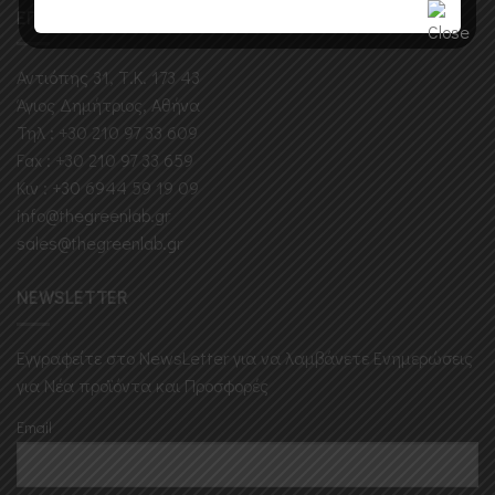
ΕΠΙΚΟΙΝΩΝΗΣΤΕ ΜΑΖΙ ΜΑΣ
Αντιόπης 31, Τ.Κ. 173 43
Άγιος Δημήτριος, Αθήνα
Τηλ : +30 210 97 33 609
Fax : +30 210 97 33 659
Κιν : +30 6944 59 19 09
info@thegreenlab.gr
sales@thegreenlab.gr
NEWSLETTER
Εγγραφείτε στο ΝewsLetter για να λαμβάνετε Ενημερώσεις
για Νέα προϊόντα και Προσφορές
Email