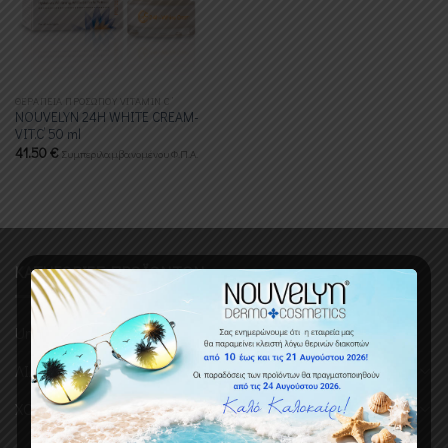
ΘΕΡΑΠΕΙΑ ΠΡΟΣΩΠΟΥ VITAMIN C’
NOUVELYN 24H WHITE CREAM-
VIT.C’ 50 ml
41.50
€
Συμπεριλαμβανομένου Φ.Π.Α.
ΚΑΤΗΓΟΡΙΕΣ ΠΡΟΪΟΝΤΩΝ
Uncategorized
ΛΙΑΝΙΚΗ
ΧΟΝΔΡΙΚΗ