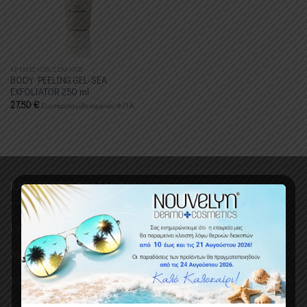
ΚΡΕΜΕΣ/GEL ΣΩΜΑΤΟΣ
BODY PEELING GEL-SEA
EXFOLIATOR 250 ml
27.50
€
Συμπεριλαμβανομένου Φ.Π.Α.
ΚΑΤΗΓΟΡΙΕΣ ΠΡΟΪΟΝΤΩΝ
Uncategorized
ΛΙΑΝΙΚΗ
ΧΟΝΔΡΙΚΗ