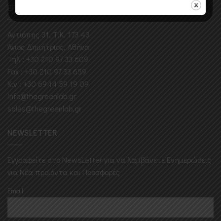
ΕΠΙΚΟΙΝΩΝΗΣΤΕ ΜΑΖΙ ΜΑΣ
Αντιόπης 31, Τ.Κ. 173 43
Άγιος Δημήτριος, Αθήνα
Τηλ : +30 210 97 33 609
Fax : +30 210 97 33 659
Κιν : +30 6944 59 19 09
info@thegreenlab.gr
sales@thegreenlab.gr
NEWSLETTER
Εγγραφείτε στο ΝewsLetter για να λαμβάνετε Ενημερώσεις
για Νέα προϊόντα και Προσφορές
Email