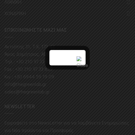
ΛΙΑΝΙΚΗ
ΧΟΝΔΡΙΚΗ
ΕΠΙΚΟΙΝΩΝΗΣΤΕ ΜΑΖΙ ΜΑΣ
Αντιόπης 31, Τ.Κ. 173 43
Άγιος Δημήτριος, Αθήνα
Τηλ : +30 210 97 33 609
Fax : +30 210 97 33 659
Κιν : +30 6944 59 19 09
info@thegreenlab.gr
sales@thegreenlab.gr
NEWSLETTER
Εγγραφείτε στο ΝewsLetter για να λαμβάνετε Ενημερώσεις
για Νέα προϊόντα και Προσφορές