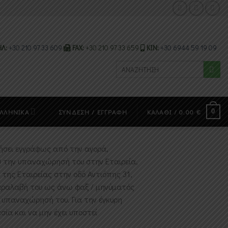
ΗΛ:
+30 210 97 33 609
FAX:
+30 210 97 33 659
ΚΙΝ:
+30 6944 59 19 09
Αναζήτηση
για:
0
ΛΛΗΝΙΚΆ
ΣΎΝΔΕΣΗ / ΕΓΓΡΑΦΉ
ΚΑΛΆΘΙ /
0.00
€
ήσει εγγράφως από την αγορά,
r) την υπαναχώρησή του στην Εταιρεία,
της Εταιρείας στην οδό Αντιόπης 31,
παραλαβή του ως άνω φαξ / μηνύματός
ν υπαναχώρησή του. Για την έγκυρη
ία και να μην έχει υποστεί