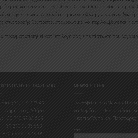
ρεία μας να αναλάβει την ευθύνη. Σε αντίθετη περίπτωση δεν 
ύνει την εταιρεία. Απαραίτητη προϋπόθεση για να γίνει δεκτή η
της επιστροφής θα πρέπει υποχρεωτικά να περιλαμβάνεται η απ
να πραγματοποιηθεί κατ’ επιλογή σας είτε πίστωση του λογαρια
ΙΚΟΙΝΩΝΗΣΤΕ ΜΑΖΙ ΜΑΣ
NEWSLETTER
ιόπης 31, Τ.Κ. 173 43
Εγγραφείτε στο ΝewsLetter γ
ος Δημήτριος, Αθήνα
να λαμβάνετε Ενημερώσεις γ
 : +30 210 97 33 609
Νέα προϊόντα και Προσφορές
 : +30 210 97 33 659
Email
 : +30 6944 59 19 09