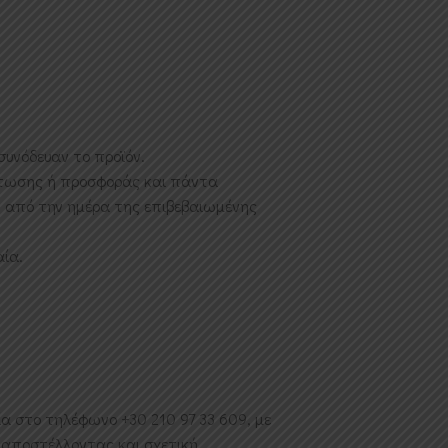
συνόδευαν το προϊόν.
πτωσης ή προσφοράς και πάντα
 από την ημέρα της επιβεβαιωμένης
αία.
α στο τηλέφωνο +30 210 97 33 609, με
, αποστέλλοντας και σχετική