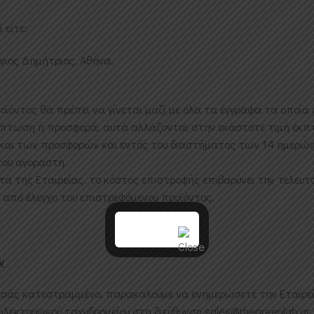
 είτε:
Άγιος Δημήτριος, Αθήνα.
ϊόντος θα πρέπει να γίνεται μαζί με όλα τα έγγραφα τα οποία 
κπτωση ή προσφορά, αυτά αλλάζονται στην εκάστοτε τιμή έκ
αι των προσφορών και εντός του διαστήματος των 14 ημερών
του αγοραστή.
τα της Εταιρείας, το κόστος επιστροφής επιβαρύνει την τελευτ
 από έλεγχο του επιστρεφόμενου προϊόντος.
ν
εσάς κατεστραμμένο, παρακαλούμε να ενημερώσετε την Εταιρεί
 ηλεκτρονικού ταχυδρομείου στη διεύθυνση sales@thegreenlab.gr