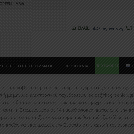
 GREEN LAB®
EMAIL:
info@thegreenlab.gr
Τ
ΠΡΟΣΦΟΡΕΣ
ΔΡΙΚΗ
ΓΙΑ ΕΠΑΓΓΕΛΜΑΤΙΕΣ
ΕΠΙΚΟΙΝΩΝΙΑ
Ε
την παραλαβή του προϊόντος, μπορεί ο αγοραστής να υπαναχωρ
 ή με μήνυμα ηλεκτρονικού ταχυδρομείου (sales@thegreenlab.g
όστος / δαπάνη επιστροφής του προϊόντος μέχρι το κατάστημα 
η αυτή, η Εταιρεία μέσα σε 14 ημερολογιακές ημέρες από την 
ματα στον τραπεζικό λογαριασμό που θα υποδείξει ο ίδιος στη
προϊόν να επιστραφεί στην Εταιρεία στην αρχική του συσκευασ