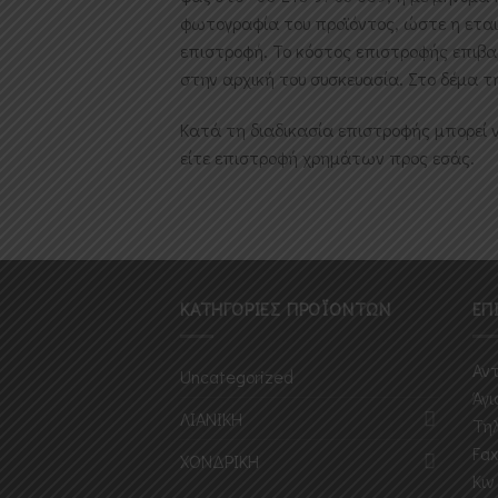
φωτογραφία του προϊόντος, ώστε η εται
επιστροφή. Το κόστος επιστροφής επιβαρ
στην αρχική του συσκευασία. Στο δέμα 
Κατά τη διαδικασία επιστροφής μπορεί 
είτε επιστροφή χρημάτων προς εσάς.
ΚΑΤΗΓΟΡΙΕΣ ΠΡΟΪΟΝΤΩΝ
ΕΠ
Αντ
Uncategorized
Άγι
ΛΙΑΝΙΚΗ
Τηλ
Fax
ΧΟΝΔΡΙΚΗ
Κιν